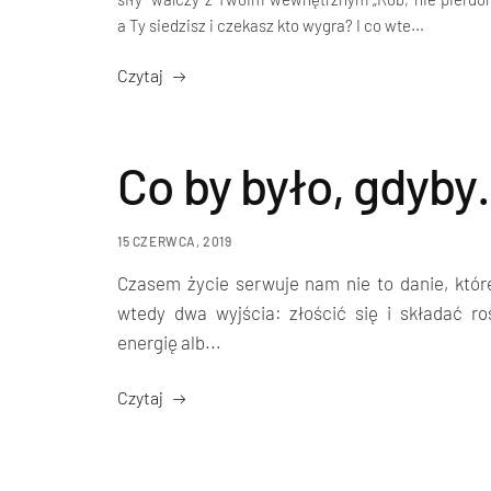
a Ty siedzisz i czekasz kto wygra? I co wte...
Czytaj
Co by było, gdyb
15 CZERWCA, 2019
Czasem życie serwuje nam nie to danie, któ
wtedy dwa wyjścia: złościć się i składać ro
energię alb...
Czytaj