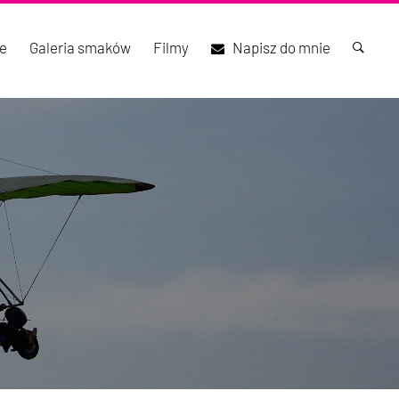
e
Galeria smaków
Filmy
Napisz do mnie