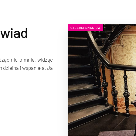
ywiad
GALERIA SMAK-ÓW
dząc nic o mnie, widząc
 dzielna i wspaniała. Ja