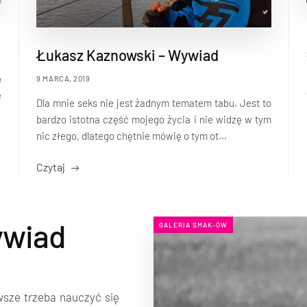
Łukasz Kaznowski – Wywiad
ę
9 MARCA, 2019
e
Dla mnie seks nie jest żadnym tematem tabu. Jest to
bardzo istotna część mojego życia i nie widzę w tym
nic złego, dlatego chętnie mówię o tym ot...
Czytaj
ywiad
GALERIA SMAK-ÓW
rwsze trzeba nauczyć się