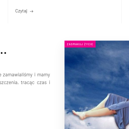
Czytaj
y…
ZASMAKUJ ŻYCIE
re zamawialiśmy i mamy
szczenia, tracąc czas i