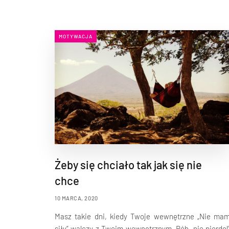
MOTYWACJA
Żeby się chciało tak jak się nie
chce
10 MARCA, 2020
Masz takie dni, kiedy Twoje wewnętrzne „Nie ma
siły” walczy z Twoim wewnętrznym „Rób, nie pierdol