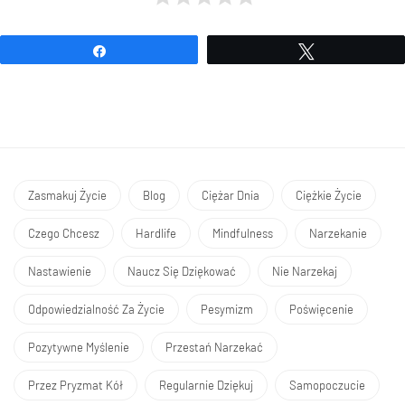
Udostępnij
Tweetuj
Zasmakuj Życie
Blog
Ciężar Dnia
Ciężkie Życie
Czego Chcesz
Hardlife
Mindfulness
Narzekanie
Nastawienie
Naucz Się Dziękować
Nie Narzekaj
Odpowiedzialność Za Życie
Pesymizm
Poświęcenie
Pozytywne Myślenie
Przestań Narzekać
Przez Pryzmat Kół
Regularnie Dziękuj
Samopoczucie