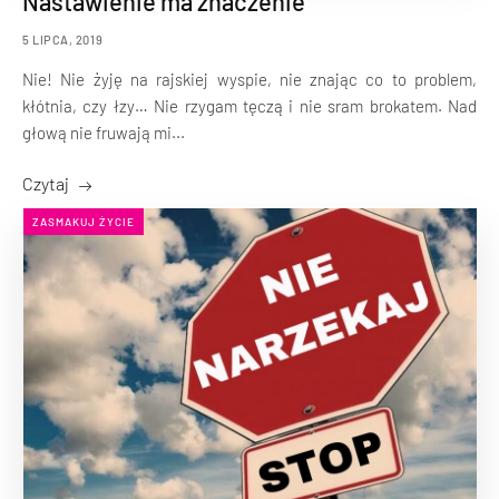
Nastawienie ma znaczenie
5 LIPCA, 2019
Nie! Nie żyję na rajskiej wyspie, nie znając co to problem,
kłótnia, czy łzy… Nie rzygam tęczą i nie sram brokatem. Nad
głową nie fruwają mi...
Czytaj
ZASMAKUJ ŻYCIE