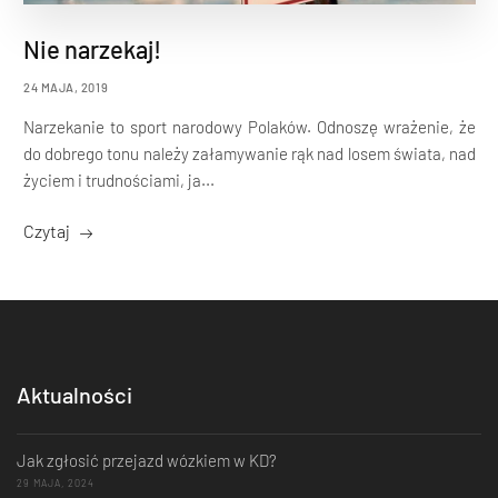
Nie narzekaj!
24 MAJA, 2019
Narzekanie to sport narodowy Polaków. Odnoszę wrażenie, że
do dobrego tonu należy załamywanie rąk nad losem świata, nad
życiem i trudnościami, ja...
Czytaj
Aktualności
Jak zgłosić przejazd wózkiem w KD?
29 MAJA, 2024