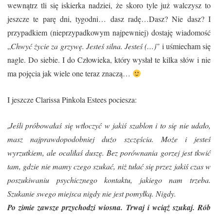
wewnątrz tli się iskierka nadziei, że skoro tyle już walczysz to
jeszcze te parę dni, tygodni… dasz radę…Dasz? Nie dasz? I
przypadkiem (nieprzypadkowym najpewniej) dostaję wiadomość
„
Chwyć życie za grzywę. Jesteś silna. Jesteś (…)
” i uśmiecham się
nagle. Do siebie. I do Człowieka, który wysłał te kilka słów i nie
ma pojęcia jak wiele one teraz znaczą…
I jeszcze Clarissa Pinkola Estees pociesza:
„
Jeśli próbowałaś się wtłoczyć w jakiś szablon i to się nie udało,
masz najprawdopodobniej dużo szczęścia. Może i jesteś
wyrzutkiem, ale ocaliłaś duszę. Bez porównania gorzej jest tkwić
tam, gdzie nie mamy czego szukać, niż tułać się przez jakiś czas w
poszukiwaniu psychicznego kontaktu, jakiego nam trzeba.
Szukanie swego miejsca nigdy nie jest pomyłką. Nigdy.
Po zimie zawsze przychodzi wiosna. Trwaj i wciąż szukaj. Rób