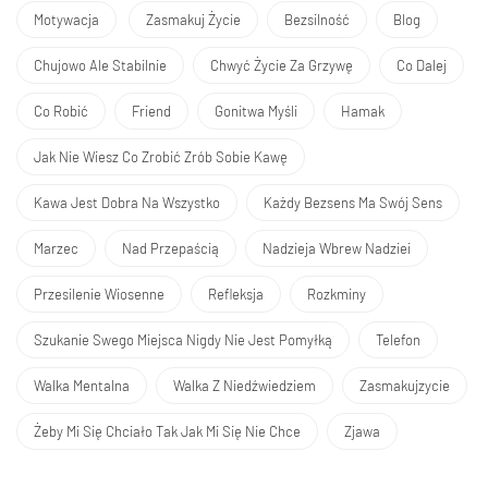
Motywacja
Zasmakuj Życie
Bezsilność
Blog
Chujowo Ale Stabilnie
Chwyć Życie Za Grzywę
Co Dalej
Co Robić
Friend
Gonitwa Myśli
Hamak
Jak Nie Wiesz Co Zrobić Zrób Sobie Kawę
Kawa Jest Dobra Na Wszystko
Każdy Bezsens Ma Swój Sens
Marzec
Nad Przepaścią
Nadzieja Wbrew Nadziei
Przesilenie Wiosenne
Refleksja
Rozkminy
Szukanie Swego Miejsca Nigdy Nie Jest Pomyłką
Telefon
Walka Mentalna
Walka Z Niedźwiedziem
Zasmakujzycie
Żeby Mi Się Chciało Tak Jak Mi Się Nie Chce
Zjawa