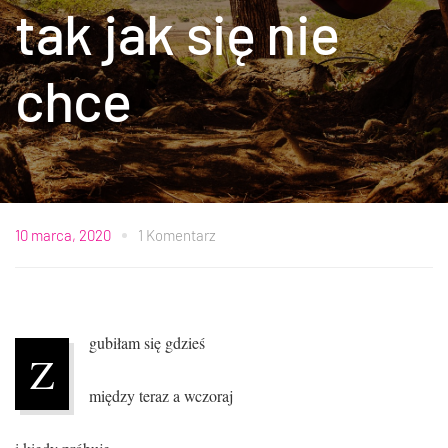
tak jak się nie
chce
10 marca, 2020
1 Komentarz
gubiłam się gdzieś
Z
między teraz a wczoraj