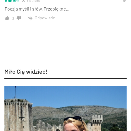
Robert
6 lat temu
Poezja myśli i słów. Przepiękne…
Odpowiedz
0
Miło Cię widzieć!