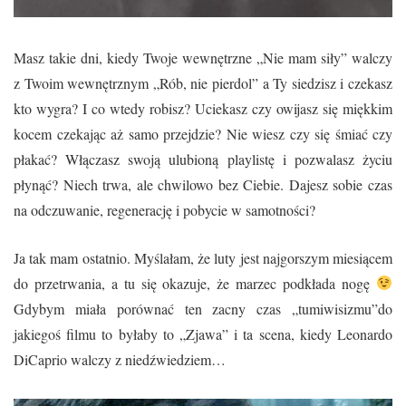
Masz takie dni, kiedy Twoje wewnętrzne „Nie mam siły” walczy
z Twoim wewnętrznym „Rób, nie pierdol” a Ty siedzisz i czekasz
kto wygra? I co wtedy robisz? Uciekasz czy owijasz się miękkim
kocem czekając aż samo przejdzie? Nie wiesz czy się śmiać czy
płakać? Włączasz swoją ulubioną playlistę i pozwalasz życiu
płynąć? Niech trwa, ale chwilowo bez Ciebie. Dajesz sobie czas
na odczuwanie, regenerację i pobycie w samotności?
Ja tak mam ostatnio. Myślałam, że luty jest najgorszym miesiącem
do przetrwania, a tu się okazuje, że marzec podkłada nogę
Gdybym miała porównać ten zacny czas „tumiwisizmu”do
jakiegoś filmu to byłaby to „Zjawa” i ta scena, kiedy Leonardo
DiCaprio walczy z niedźwiedziem…