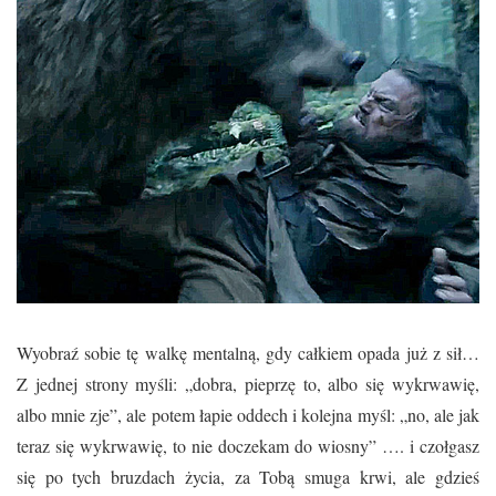
Wyobraź sobie tę walkę mentalną, gdy całkiem opada już z sił…
Z jednej strony myśli: „dobra, pieprzę to, albo się wykrwawię,
albo mnie zje”, ale potem łapie oddech i kolejna myśl: „no, ale jak
teraz się wykrwawię, to nie doczekam do wiosny” …. i czołgasz
się po tych bruzdach życia, za Tobą smuga krwi, ale gdzieś