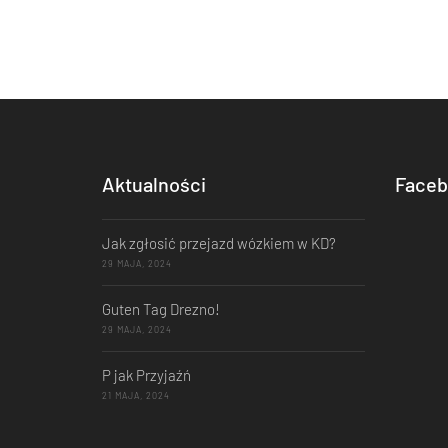
Aktualności
Faceb
Jak zgłosić przejazd wózkiem w KD?
29 MAJA, 2024
Guten Tag Drezno!
29 MAJA, 2024
P jak Przyjaźń
21 MAJA, 2024