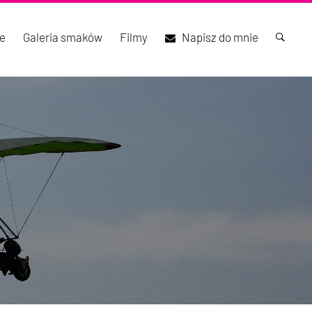
e
Galeria smaków
Filmy
Napisz do mnie