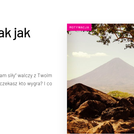
ak jak
MOTYWACJA
am siły” walczy z Twoim
 czekasz kto wygra? I co