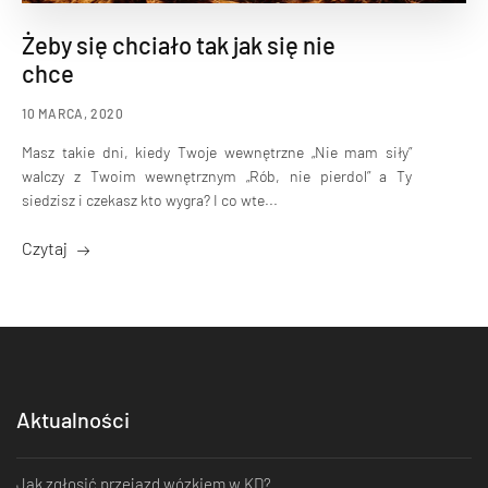
Żeby się chciało tak jak się nie
chce
10 MARCA, 2020
Masz takie dni, kiedy Twoje wewnętrzne „Nie mam siły”
walczy z Twoim wewnętrznym „Rób, nie pierdol” a Ty
siedzisz i czekasz kto wygra? I co wte...
Czytaj
Aktualności
Jak zgłosić przejazd wózkiem w KD?