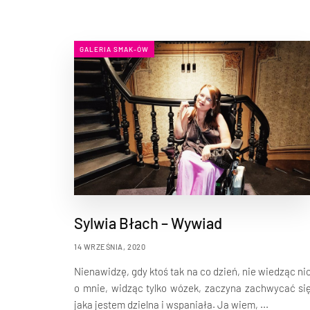
GALERIA SMAK-ÓW
Sylwia Błach – Wywiad
14 WRZEŚNIA, 2020
Nienawidzę, gdy ktoś tak na co dzień, nie wiedząc ni
o mnie, widząc tylko wózek, zaczyna zachwycać si
jaka jestem dzielna i wspaniała. Ja wiem, ...