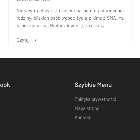
Niełatwo patrzy się czasem na ogrom poświęcenia
e
rodziny, bliskich osób wobec życia z kimś z SMA, na
ń
tą bezradność... Miałam depresję, za nic ni...
Czytaj
ook
Szybkie Menu
Polityka prywatności
Mapa strony
Kontakt