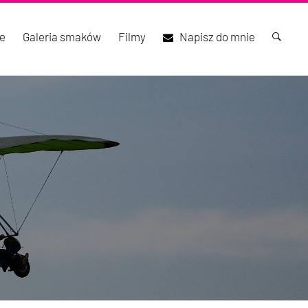
e
Galeria smaków
Filmy
Napisz do mnie