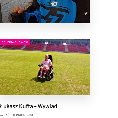
GALERIA SMAK-ÓW
Łukasz Kufta – Wywiad
24 PAŹDZIERNIKA, 2018