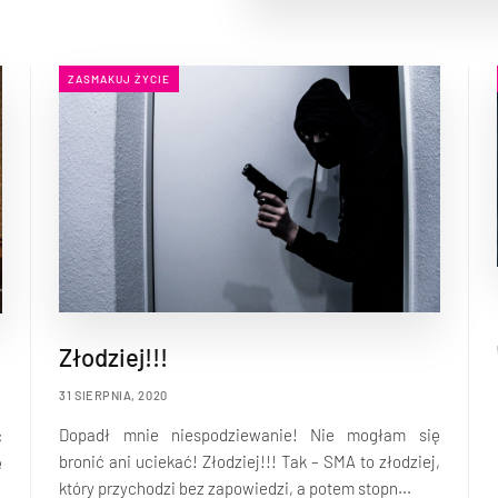
ZASMAKUJ ŻYCIE
Złodziej!!!
31 SIERPNIA, 2020
Dopadł mnie niespodziewanie! Nie mogłam się
c
bronić ani uciekać! Złodziej!!! Tak – SMA to złodziej,
ę
który przychodzi bez zapowiedzi, a potem stopn...