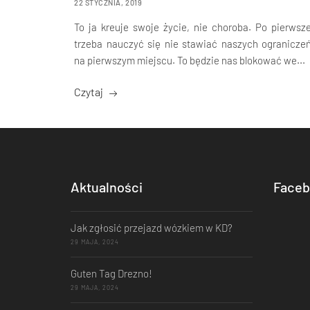
22 STYCZNIA, 2019
To ja kreuje swoje życie, nie choroba. Po pierwsz
trzeba nauczyć się nie stawiać naszych ogranicze
na pierwszym miejscu. To będzie nas blokować we...
Czytaj
Aktualności
Faceb
Jak zgłosić przejazd wózkiem w KD?
29 MAJA, 2024
Guten Tag Drezno!
29 MAJA, 2024