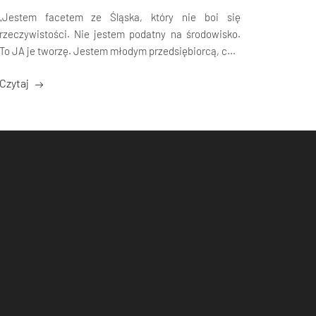
„Jestem facetem ze Śląska, który nie boi się
rzeczywistości. Nie jestem podatny na środowisko.
To JA je tworzę. Jestem młodym przedsiębiorcą, c...
Czytaj