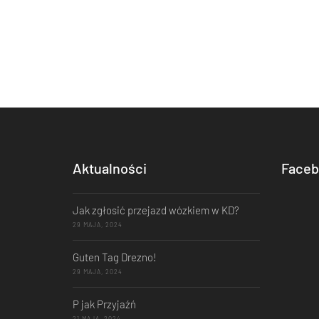
Aktualności
Faceb
Jak zgłosić przejazd wózkiem w KD?
29 MAJA, 2024
Guten Tag Drezno!
29 MAJA, 2024
P jak Przyjaźń
21 MAJA, 2024