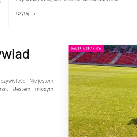
m
Czytaj
ywiad
GALERIA SMAK-ÓW
eczywistości. Nie jestem
rzę. Jestem młodym