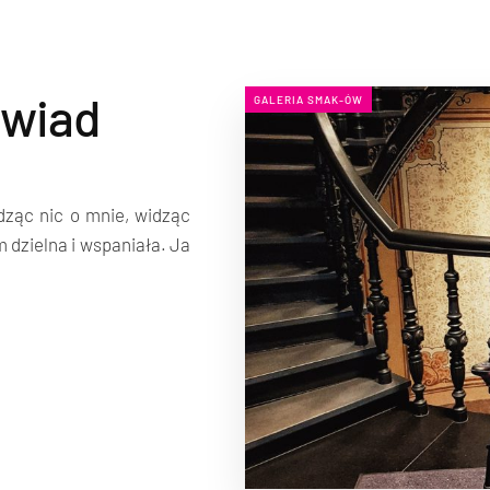
ywiad
GALERIA SMAK-ÓW
dząc nic o mnie, widząc
 dzielna i wspaniała. Ja