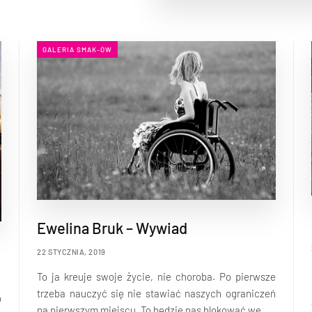
GALERIA SMAK-ÓW
Ewelina Bruk – Wywiad
22 STYCZNIA, 2019
To ja kreuje swoje życie, nie choroba. Po pierwsze
trzeba nauczyć się nie stawiać naszych ograniczeń
o
na pierwszym miejscu. To będzie nas blokować we...