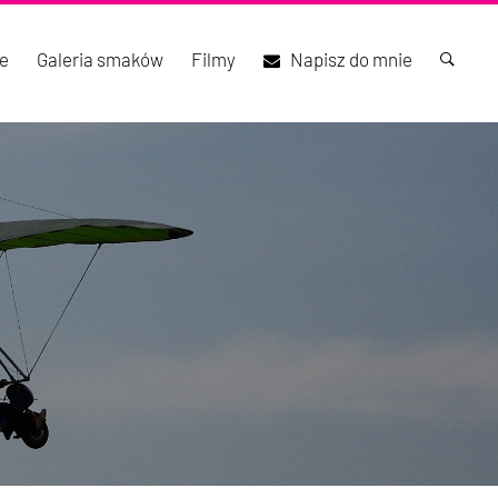
e
Galeria smaków
Filmy
Napisz do mnie