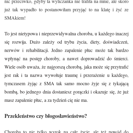
nic przeciwko, gdyby ta wyliczanka nie trafiła na mnie, ale skoro
już tak wypadło to postanowiłam przyjąć to na klatę i żyć ze
SMA
kiem!
To jest nietypowa i nieprzewidywalna choroba, u każdego inaczej
się rozwija. Dużo zależy od trybu życia, diety, doświadczeń,
nerwów i rehabilitacji. Jedno zapalenie płuc może tak bardzo
wpłynąć na postęp choroby, a nawet doprowadzić do śmierci.
Wiele osób uważa, że najgorszą chorobą, jaka może się przytrafić
jest rak i ta nazwa wywołuje traumę i przerażenie u każdego,
tymczasem żyjąc z SMA tak samo mocno żyje się z tykającą
bombą, bo jednego dnia dostaniesz gorączki i okazuje się, że już
masz zapalenie płuc, a za tydzień cię nie ma.
Przekleństwo czy błogosławieństwo?
Choroba to nie tylko wyrok na całe życie, ale też powód do