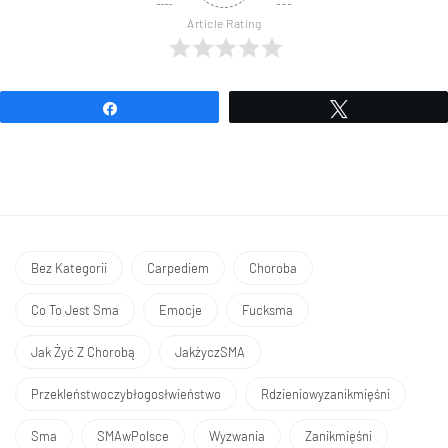
Article Rating
Udostępnij
Tweetuj
Bez Kategorii
Carpediem
Choroba
Co To Jest Sma
Emocje
Fucksma
Jak Żyć Z Chorobą
JakżyczSMA
Przekleństwoczybłogosłwieństwo
Rdzieniowyzanikmięśni
Sma
SMAwPolsce
Wyzwania
Zanikmięśni