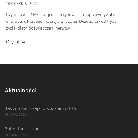
19 SIERPNIA, 2020
Czym jest SMA? To jest nietypowa i nieprzewidywalna
choroba, u każdego inaczej się rozwija. Dużo zależy od trybu
życia, diety, doświadczeń, nerwów ...
Czytaj
Aktualności
Jak zgłosić przejazd wózkiem w KD?
29 MAJA, 2024
Guten Tag Drezno!
29 MAJA, 2024