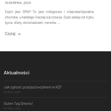
19 SIERPNIA, 2020
Czym jest SMA? To jest nietypowa i nieprzewidywalna
choroba, u każdego inaczej się rozwija. Dużo zależy od trybu
życia, diety, doświadczeń, nerwów ...
Czytaj
Aktualności
Jak zgłosić przejazd wózkiem w KD?
29 MAJA, 2024
Guten Tag Drezno!
29 MAJA, 2024