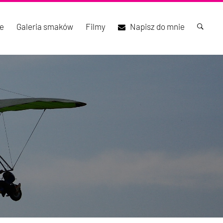
e
Galeria smaków
Filmy
Napisz do mnie