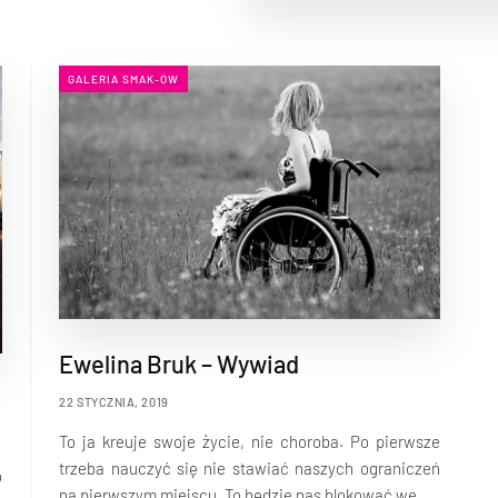
GALERIA SMAK-ÓW
Ewelina Bruk – Wywiad
22 STYCZNIA, 2019
To ja kreuje swoje życie, nie choroba. Po pierwsze
trzeba nauczyć się nie stawiać naszych ograniczeń
o
na pierwszym miejscu. To będzie nas blokować we...