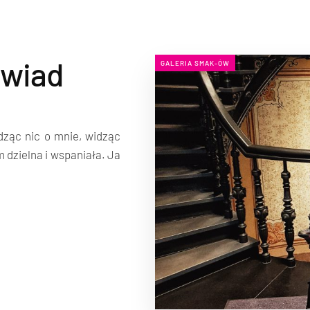
ywiad
GALERIA SMAK-ÓW
dząc nic o mnie, widząc
 dzielna i wspaniała. Ja