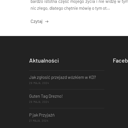
bardzo istotna część mojego życia i nie widzę w ty
nic złego, dlatego chętnie mówię o tym ot...
Czytaj
Aktualności
Faceb
Jak zgłosić przejazd wózkiem w KD?
29 MAJA, 2024
Guten Tag Drezno!
29 MAJA, 2024
P jak Przyjaźń
21 MAJA, 2024