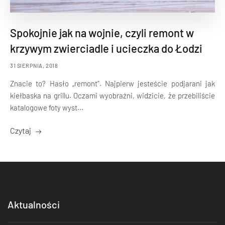
Spokojnie jak na wojnie, czyli remont w
krzywym zwierciadle i ucieczka do Łodzi
31 SIERPNIA, 2018
Znacie to? Hasło „remont”. Najpierw jesteście podjarani jak
kiełbaska na grillu. Oczami wyobraźni, widzicie, że przebiliście
katalogowe foty wyst...
Czytaj
Aktualności