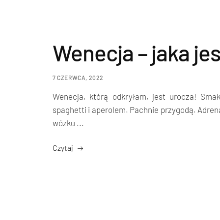
Wenecja – jaka je
7 CZERWCA, 2022
Wenecja, którą odkryłam, jest urocza! Smak
spaghetti i aperolem. Pachnie przygodą. Adrena
wózku ...
Czytaj