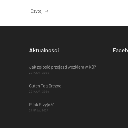
Czytaj
Aktualności
Faceb
Jak zgłosić przejazd wózkiem w KD?
29 MAJA, 2024
Guten Tag Drezno!
29 MAJA, 2024
P jak Przyjaźń
21 MAJA, 2024