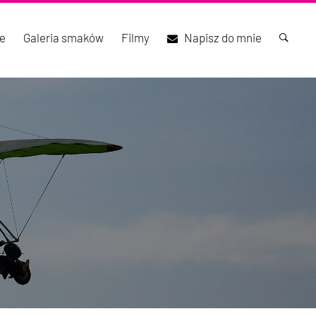
e
Galeria smaków
Filmy
Napisz do mnie