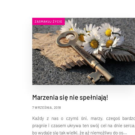
ZASMAKUJ ŻYCIE
Marzenia się nie spełniają!
7 WRZEŚNIA, 2018
Każdy z nas o czymś śni, marzy, czegoś bardz
pragnie i czasem ukrywa ten swój cel na dnie serca
bo wydaje się tak wielki, że aż niemożliwy do os...