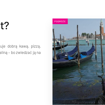
st?
PODRÓŻE
uje dobrą kawą, pizzą,
liną – bo zwiedzać ją na