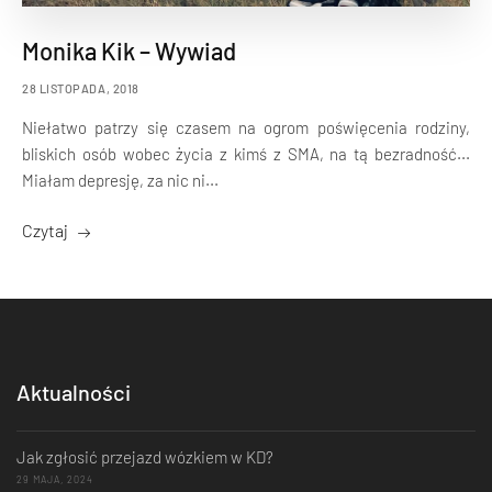
Monika Kik – Wywiad
28 LISTOPADA, 2018
Niełatwo patrzy się czasem na ogrom poświęcenia rodziny,
bliskich osób wobec życia z kimś z SMA, na tą bezradność...
Miałam depresję, za nic ni...
Czytaj
Aktualności
Jak zgłosić przejazd wózkiem w KD?
29 MAJA, 2024