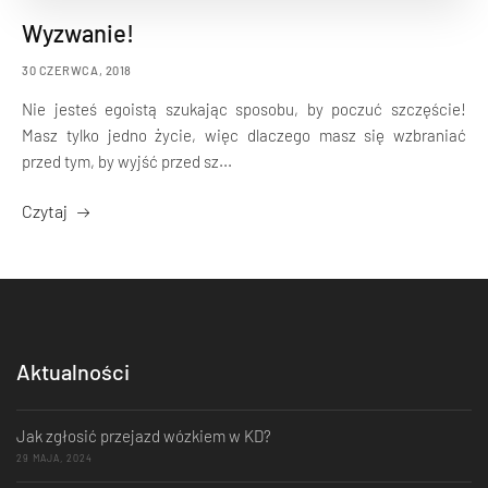
Wyzwanie!
30 CZERWCA, 2018
Nie jesteś egoistą szukając sposobu, by poczuć szczęście!
Masz tylko jedno życie, więc dlaczego masz się wzbraniać
przed tym, by wyjść przed sz...
Czytaj
Aktualności
Jak zgłosić przejazd wózkiem w KD?
29 MAJA, 2024