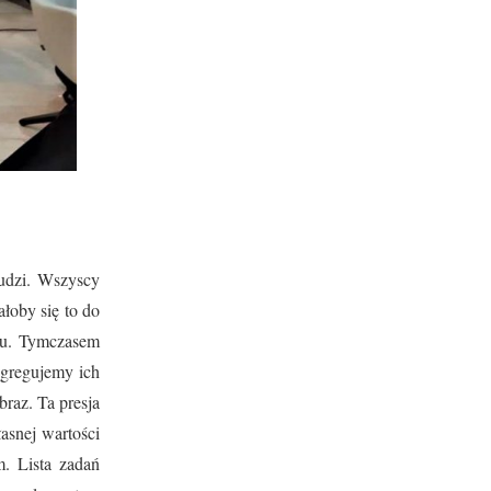
ludzi. Wszyscy
ałoby się to do
rtu. Tymczasem
egregujemy ich
raz. Ta presja
asnej wartości
. Lista zadań