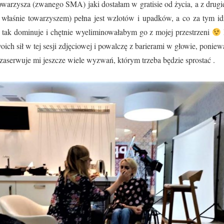
owarzysza (zwanego SMA) jaki dostałam w gratisie od życia, a z drugi
m właśnie towarzyszem) pełna jest wzlotów i upadków, a co za tym id
n tak dominuje i chętnie wyeliminowałabym go z mojej przestrzeni
oich sił w tej sesji zdjęciowej i powalczę z barierami w głowie, poni
 zaserwuje mi jeszcze wiele wyzwań, którym trzeba będzie sprostać .