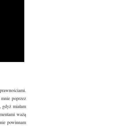
sprawnościami.
do mnie poprzez
ą, gdyż miałam
momentami ważą
 nie powinnam