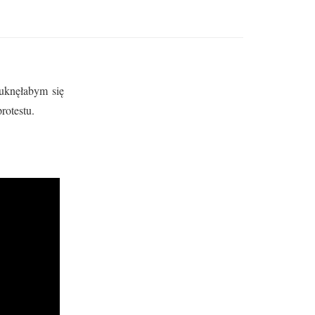
puknęłabym się
rotestu.