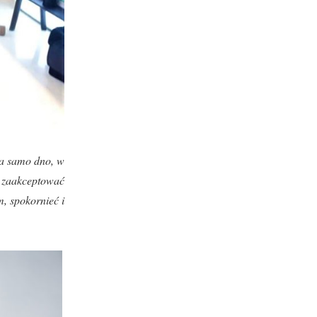
na samo dno, w
m zaakceptować
, spokornieć i