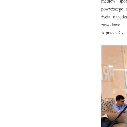
mediów społe
powyższego n
życia, napędz
zawodowe, ale
A przecież za 