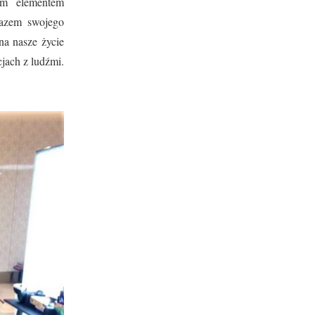
cym elementem
razem swojego
na nasze życie
jach z ludźmi.