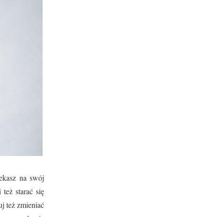
zekasz na swój
też starać się
uj też zmieniać