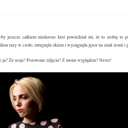
yby jeszcze całkiem niedawno ktoś powiedział mi, że to zrobię to 
ilion razy w czoło, mrugnęła okiem i wyciągnęła jęzor na znak ironii i p
e ja? Że sesja? Pozowane zdjęcia? Z moim wyglądem? Never!