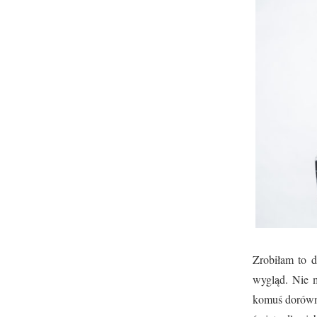
Zrobiłam to d
wygląd. Nie m
komuś dorównać