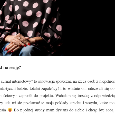
 na sesję?
urnal internetowy” to innowacja społeczna na rzecz osób z niepełno
ntastyczni ludzie, totalni zapaleńcy! I to właśnie oni odezwali się 
znościowy i zaprosili do projektu. Wahałam się troszkę z odpowiedzi
zy uda mi się przełamać te moje pokłady strachu i wstydu, które 
 cała
Bo z jednej strony mam dystans do siebie i chcąc być sobą