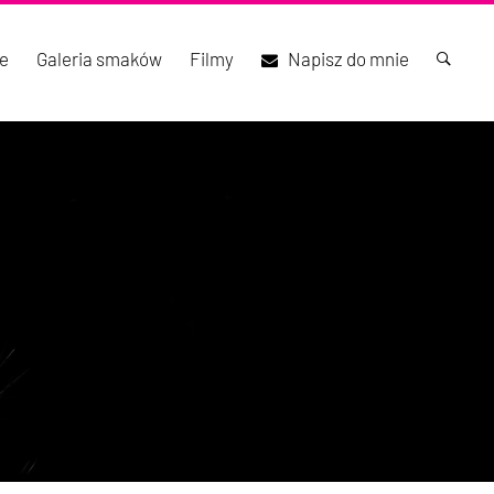
e
Galeria smaków
Filmy
Napisz do mnie