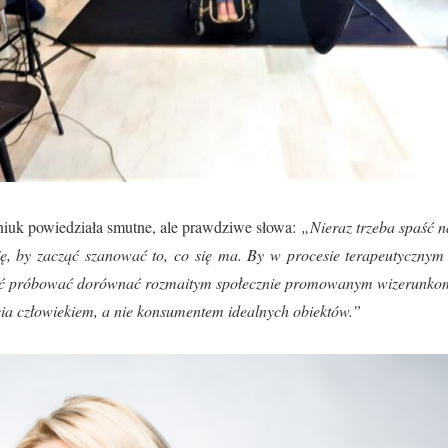
uk powiedziała smutne, ale prawdziwe słowa:
„Nieraz trzeba spaść 
ję, by zacząć szanować to, co się ma. By w procesie terapeutyczny
tać próbować dorównać rozmaitym społecznie promowanym wizerunkom
cia człowiekiem, a nie konsumentem idealnych obiektów.”