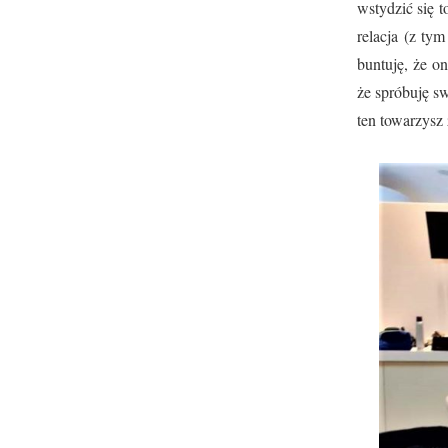
wstydzić się t
relacja (z ty
buntuję, że o
że spróbuję sw
ten towarzysz