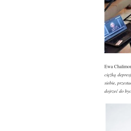
Ewa Chalimoni
ciężką depres
siebie, przes
dojrzeć do by