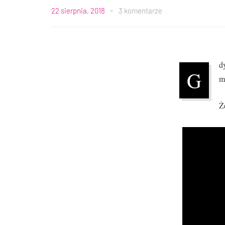
22 sierpnia, 2018
3 komentarze
d
G
m
Ż