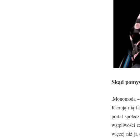
Skąd pomysł
„
Monomoda – ż
Kierują nią fa
portal społec
wątpliwości c
więcej niż ja