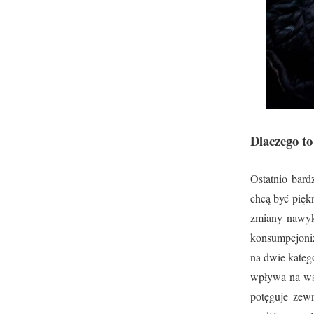
Dlaczego to
Ostatnio bard
chcą być piękn
zmiany nawy
konsumpcjoniz
na dwie kateg
wpływa na wsz
potęguje zew