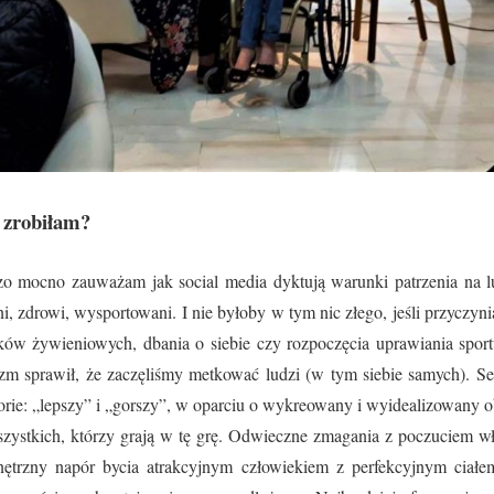
 zrobiłam?
zo mocno zauważam jak social media dyktują warunki patrzenia na 
i, zdrowi, wysportowani. I nie byłoby w tym nic złego, jeśli przyczyni
ków
żywieniowych, dbania o siebie czy rozpoczęcia uprawiania spo
m sprawił, że zaczęliśmy metkować ludzi (w tym siebie samych). S
orie: „lepszy” i „gorszy”, w oparciu o wykreowany i wyidealizowany ob
ystkich, którzy grają w tę grę. Odwieczne zmagania z poczuciem wł
nętrzny napór bycia atrakcyjnym człowiekiem z perfekcyjnym ciałem