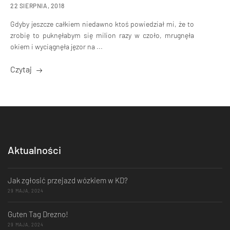
22 SIERPNIA, 2018
Gdyby jeszcze całkiem niedawno ktoś powiedział mi, że to
zrobię to puknęłabym się milion razy w czoło, mrugnęła
okiem i wyciągnęła jęzor na ...
Czytaj
Aktualności
Jak zgłosić przejazd wózkiem w KD?
29 MAJA, 2024
Guten Tag Drezno!
29 MAJA, 2024