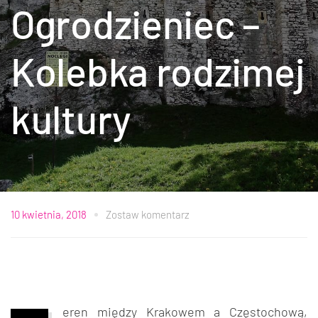
Ogrodzieniec –
Kolebka rodzimej
kultury
10 kwietnia, 2018
Zostaw komentarz
eren między Krakowem a Częstochową,