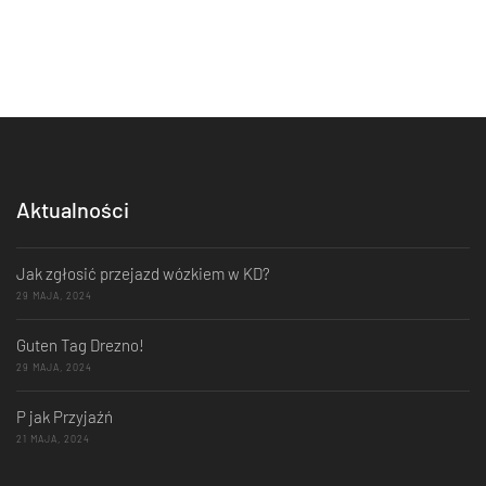
Aktualności
Jak zgłosić przejazd wózkiem w KD?
29 MAJA, 2024
Guten Tag Drezno!
29 MAJA, 2024
P jak Przyjaźń
21 MAJA, 2024