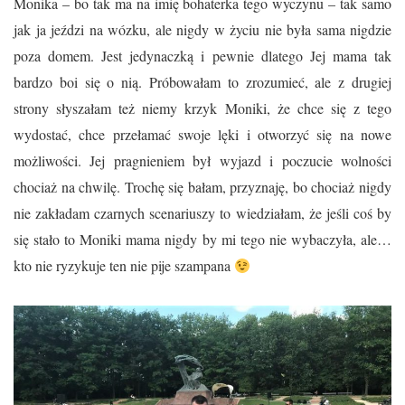
Monika – bo tak ma na imię bohaterka tego wyczynu – tak samo
jak ja jeździ na wózku, ale nigdy w życiu nie była sama nigdzie
poza domem. Jest jedynaczką i pewnie dlatego Jej mama tak
bardzo boi się o nią. Próbowałam to zrozumieć, ale z drugiej
strony słyszałam też niemy krzyk
Moniki, że chce się z tego
wydostać, chce przełamać swoje lęki i otworzyć się na nowe
możliwości. Jej pragnieniem był wyjazd i poczucie wolności
chociaż na chwilę. Trochę się bałam, przyznaję, bo chociaż nigdy
nie zakładam czarnych scenariuszy to wiedziałam, że jeśli coś by
się stało to Moniki mama nigdy by mi tego nie wybaczyła, ale…
kto nie ryzykuje ten nie pije szampana