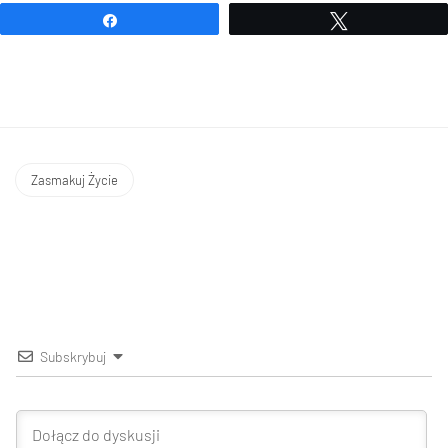
Udostępnij
Tweetuj
Zasmakuj Życie
Subskrybuj