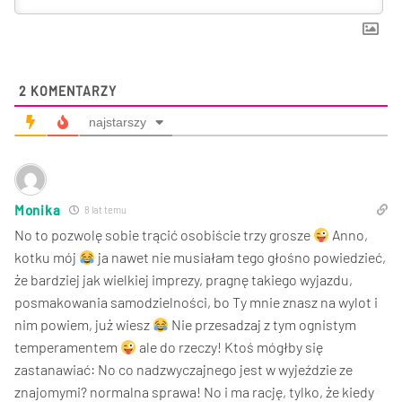
2
KOMENTARZY
najstarszy
Monika
8 lat temu
No to pozwolę sobie trącić osobiście trzy grosze
Anno,
kotku mój
ja nawet nie musiałam tego głośno powiedzieć,
że bardziej jak wielkiej imprezy, pragnę takiego wyjazdu,
posmakowania samodzielności, bo Ty mnie znasz na wylot i
nim powiem, już wiesz
Nie przesadzaj z tym ognistym
temperamentem
ale do rzeczy! Ktoś mógłby się
zastanawiać: No co nadzwyczajnego jest w wyjeździe ze
znajomymi? normalna sprawa! No i ma rację, tylko, że kiedy