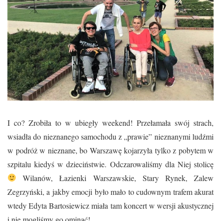
I co? Zrobiła to w ubiegły weekend! Przełamała swój strach,
wsiadła do nieznanego samochodu z „prawie” nieznanymi ludźmi
w podróż w nieznane, bo Warszawę kojarzyła tylko z pobytem w
szpitalu kiedyś w dzieciństwie. Odczarowaliśmy dla Niej stolicę
Wilanów, Łazienki Warszawskie, Stary Rynek, Zalew
Zegrzyński, a jakby emocji było mało to cudownym trafem akurat
wtedy Edyta Bartosiewicz miała tam koncert w wersji akustycznej
i nie mogliśmy go ominąć!