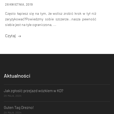
26 KWIETNIA, 2019
Często łapiesz się na tym, że wolisz zrobić krok w tył niż
zaryzykować?Powiedzmy sobie szczerze...nasza pewność
siebie jest na tyle ograniczona, ...
Czytaj
Aktualności
Jak zgłosić przejazd wózkiem w KD?
29 MAJA, 2024
Guten Tag Drezno!
29 MAJA, 2024