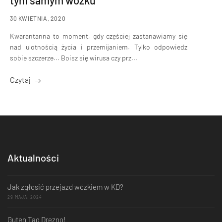
tym samym wózku
30 KWIETNIA, 2020
Kwarantanna to moment, gdy częściej zastanawiamy się
nad ulotnością życia i przemijaniem. Tylko odpowiedz
sobie szczerze... Boisz się wirusa czy prz...
Czytaj
Aktualności
Jak zgłosić przejazd wózkiem w KD?
29 MAJA, 2024
Guten Tag Drezno!