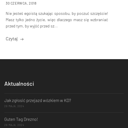
30 CZERWCA, 2018
Nie jesteś egoistą szukając sposobu, by poczuć szczęście!
Masz tylko jedno życie, więc dlaczego masz się wzbraniać
przed tym, by wyjść przed sz...
Czytaj
Aktualności
Jak zgłosić przejazd wózkiem w KD?
29 MAJA, 2024
Guten Tag Drezno!
29 MAJA, 2024