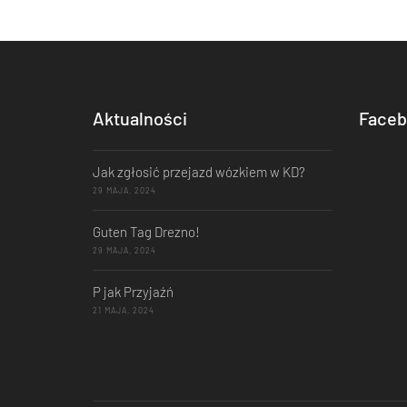
Aktualności
Faceb
Jak zgłosić przejazd wózkiem w KD?
29 MAJA, 2024
Guten Tag Drezno!
29 MAJA, 2024
P jak Przyjaźń
21 MAJA, 2024