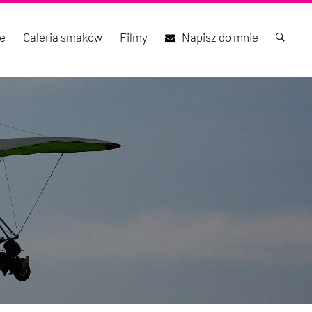
e
Galeria smaków
Filmy
Napisz do mnie