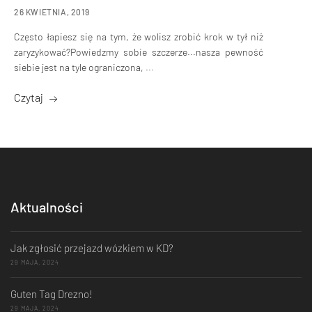
26 KWIETNIA, 2019
Często łapiesz się na tym, że wolisz zrobić krok w tył niż
zaryzykować?Powiedzmy sobie szczerze...nasza pewność
siebie jest na tyle ograniczona, ...
Czytaj
Aktualności
Jak zgłosić przejazd wózkiem w KD?
29 MAJA, 2024
Guten Tag Drezno!
29 MAJA, 2024