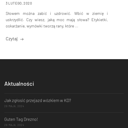
3 LUTEGO, 2020
Słowem można zabić i uzdrowić. Wbić w ziemię i
uskrzydlić. Czy wiesz, jaką moc mają słowa? Etykietki,
oskarżanie, wymówki tworzą rany, które ...
Czytaj
Aktualności
Jak zgłosić przejazd wózkiem w KD?
29 MAJA, 2024
Guten Tag Drezno!
29 MAJA, 2024