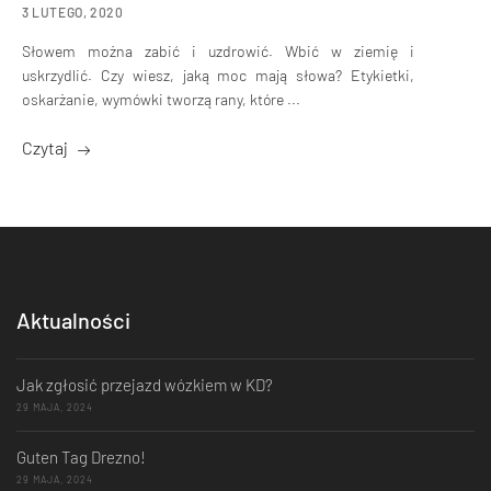
3 LUTEGO, 2020
Słowem można zabić i uzdrowić. Wbić w ziemię i
uskrzydlić. Czy wiesz, jaką moc mają słowa? Etykietki,
oskarżanie, wymówki tworzą rany, które ...
Czytaj
Aktualności
Jak zgłosić przejazd wózkiem w KD?
29 MAJA, 2024
Guten Tag Drezno!
29 MAJA, 2024