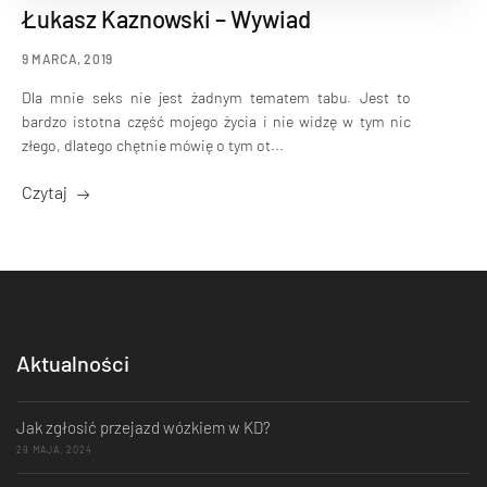
Łukasz Kaznowski – Wywiad
9 MARCA, 2019
Dla mnie seks nie jest żadnym tematem tabu. Jest to
bardzo istotna część mojego życia i nie widzę w tym nic
złego, dlatego chętnie mówię o tym ot...
Czytaj
Aktualności
Jak zgłosić przejazd wózkiem w KD?
29 MAJA, 2024