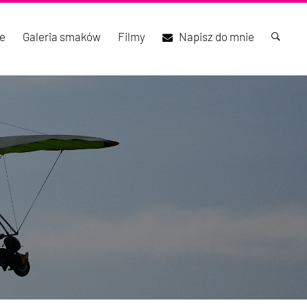
e
Galeria smaków
Filmy
Napisz do mnie