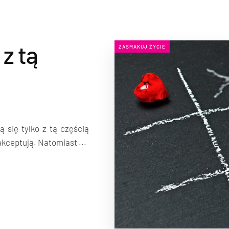
z tą
ZASMAKUJ ŻYCIE
ą się tylko z tą częścią
akceptują. Natomiast ...