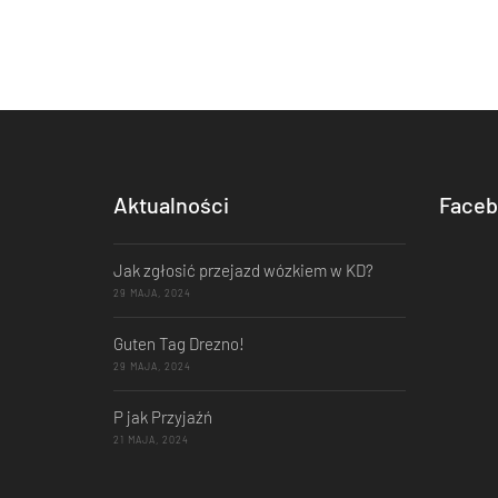
Aktualności
Faceb
Jak zgłosić przejazd wózkiem w KD?
29 MAJA, 2024
Guten Tag Drezno!
29 MAJA, 2024
P jak Przyjaźń
21 MAJA, 2024