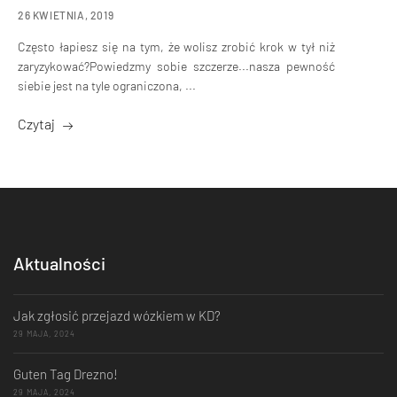
26 KWIETNIA, 2019
Często łapiesz się na tym, że wolisz zrobić krok w tył niż
zaryzykować?Powiedzmy sobie szczerze...nasza pewność
siebie jest na tyle ograniczona, ...
Czytaj
Aktualności
Jak zgłosić przejazd wózkiem w KD?
29 MAJA, 2024
Guten Tag Drezno!
29 MAJA, 2024