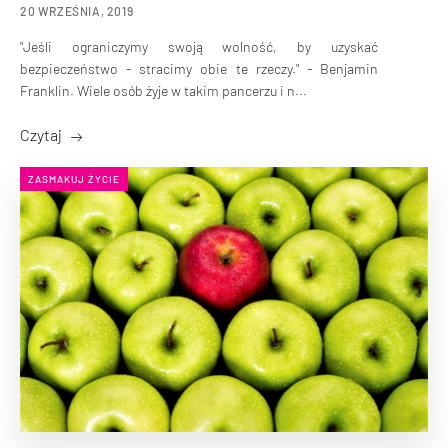
20 WRZEŚNIA, 2019
"Jeśli ograniczymy swoją wolność, by uzyskać
bezpieczeństwo - stracimy obie te rzeczy." - Benjamin
Franklin. Wiele osób żyje w takim pancerzu i n...
Czytaj
ZASMAKUJ ŻYCIE