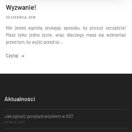
Wyzwanie!
30 CZERWCA, 2018
Nie jesteś egoistą szukając sposobu, by poczuć szczęście!
Masz tylko jedno życie, więc dlaczego masz się wzbraniać
przed tym, by wyjść przed sz...
Czytaj
Aktualności
Jak zgłosić przejazd wózkiem w KD?
29 MAJA, 2024