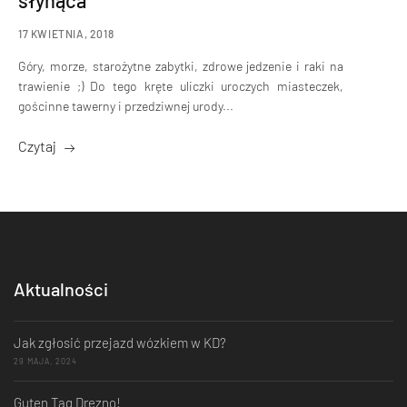
słynąca
17 KWIETNIA, 2018
Góry, morze, starożytne zabytki, zdrowe jedzenie i raki na
trawienie ;) Do tego kręte uliczki uroczych miasteczek,
gościnne tawerny i przedziwnej urody...
Czytaj
Aktualności
Jak zgłosić przejazd wózkiem w KD?
29 MAJA, 2024
Guten Tag Drezno!