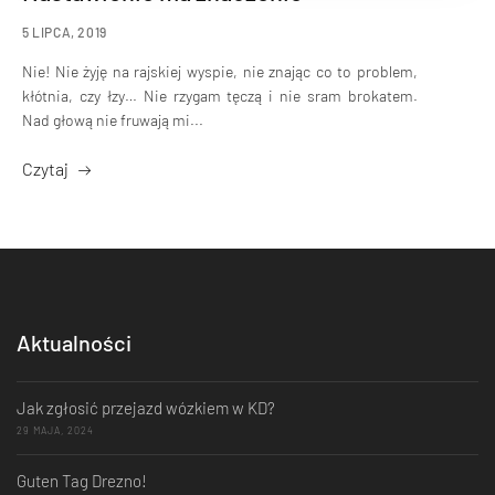
5 LIPCA, 2019
Nie! Nie żyję na rajskiej wyspie, nie znając co to problem,
kłótnia, czy łzy… Nie rzygam tęczą i nie sram brokatem.
Nad głową nie fruwają mi...
Czytaj
Aktualności
Jak zgłosić przejazd wózkiem w KD?
29 MAJA, 2024
Guten Tag Drezno!