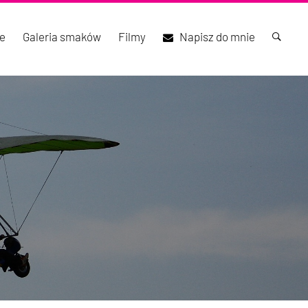
e
Galeria smaków
Filmy
Napisz do mnie