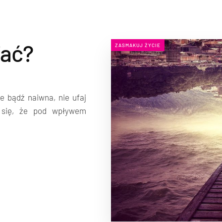
fać?
ZASMAKUJ ŻYCIE
e bądź naiwna, nie ufaj
 się, że pod wpływem