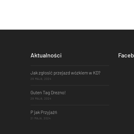
Aktualności
Faceb
Jak zgłosić przejazd wózkiem w KD?
29 MAJA, 2024
Guten Tag Drezno!
29 MAJA, 2024
P jak Przyjaźń
21 MAJA, 2024