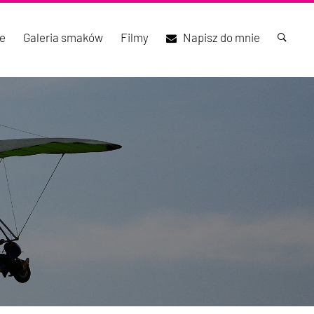
e
Galeria smaków
Filmy
Napisz do mnie