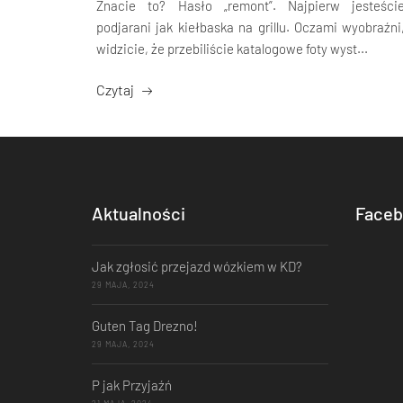
Znacie to? Hasło „remont”. Najpierw jesteści
podjarani jak kiełbaska na grillu. Oczami wyobraźni
widzicie, że przebiliście katalogowe foty wyst...
Czytaj
Aktualności
Faceb
Jak zgłosić przejazd wózkiem w KD?
29 MAJA, 2024
Guten Tag Drezno!
29 MAJA, 2024
P jak Przyjaźń