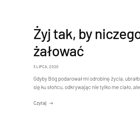
Żyj tak, by niczeg
żałować
3 LIPCA, 2020
Gdyby Bóg podarował mi odrobinę życia, ubrałb
się ku słońcu, odkrywając nie tylko me ciało, al
Czytaj