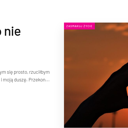
o nie
ZASMAKUJ ŻYCIE
ym się prosto, rzuciłbym
e i moją duszę. Przekon...