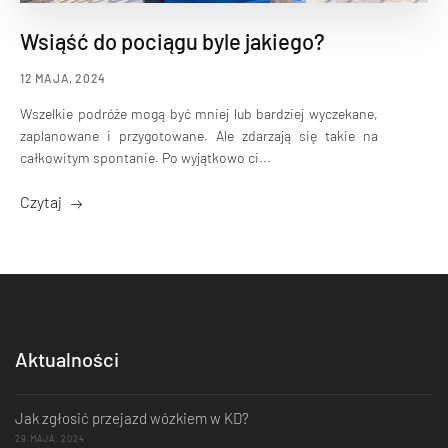
Wsiąść do pociągu byle jakiego?
12 MAJA, 2024
Wszelkie podróże mogą być mniej lub bardziej wyczekane,
zaplanowane i przygotowane. Ale zdarzają się takie na
całkowitym spontanie. Po wyjątkowo ci...
Czytaj
Aktualności
Jak zgłosić przejazd wózkiem w KD?
29 MAJA, 2024