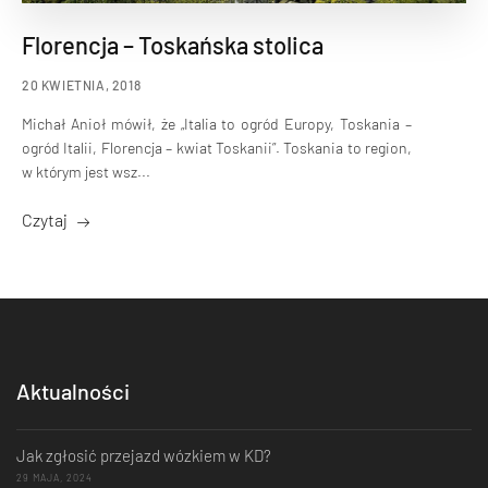
Florencja – Toskańska stolica
20 KWIETNIA, 2018
Michał Anioł mówił, że „Italia to ogród Europy, Toskania –
ogród Italii, Florencja – kwiat Toskanii”. Toskania to region,
w którym jest wsz...
Czytaj
Aktualności
Jak zgłosić przejazd wózkiem w KD?
29 MAJA, 2024