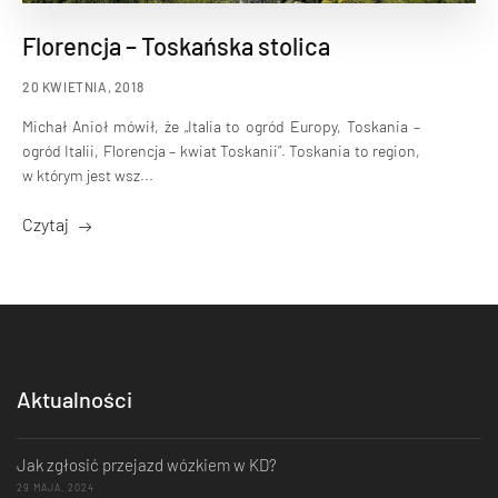
Florencja – Toskańska stolica
20 KWIETNIA, 2018
Michał Anioł mówił, że „Italia to ogród Europy, Toskania –
ogród Italii, Florencja – kwiat Toskanii”. Toskania to region,
w którym jest wsz...
Czytaj
Aktualności
Jak zgłosić przejazd wózkiem w KD?
29 MAJA, 2024