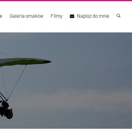
e
Galeria smaków
Filmy
Napisz do mnie