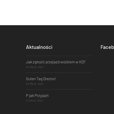
Aktualności
Faceb
Jak zgłosić przejazd wózkiem w KD?
29 MAJA, 2024
Guten Tag Drezno!
29 MAJA, 2024
P jak Przyjaźń
21 MAJA, 2024