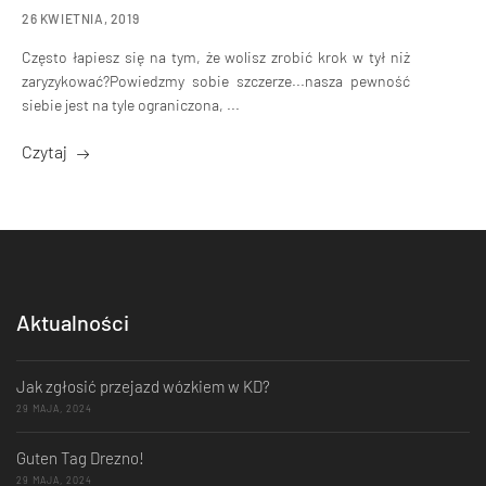
26 KWIETNIA, 2019
Często łapiesz się na tym, że wolisz zrobić krok w tył niż
zaryzykować?Powiedzmy sobie szczerze...nasza pewność
siebie jest na tyle ograniczona, ...
Czytaj
Aktualności
Jak zgłosić przejazd wózkiem w KD?
29 MAJA, 2024
Guten Tag Drezno!
29 MAJA, 2024