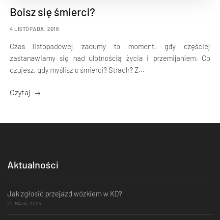
Boisz się śmierci?
4 LISTOPADA, 2018
Czas listopadowej zadumy to moment, gdy częściej
zastanawiamy się nad ulotnością życia i przemijaniem. Co
czujesz, gdy myślisz o śmierci? Strach? Z...
Czytaj
Aktualności
Jak zgłosić przejazd wózkiem w KD?
29 MAJA, 2024