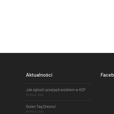
Aktualności
Faceb
Jak zgłosić przejazd wózkiem w KD?
29 MAJA, 2024
Guten Tag Drezno!
29 MAJA, 2024