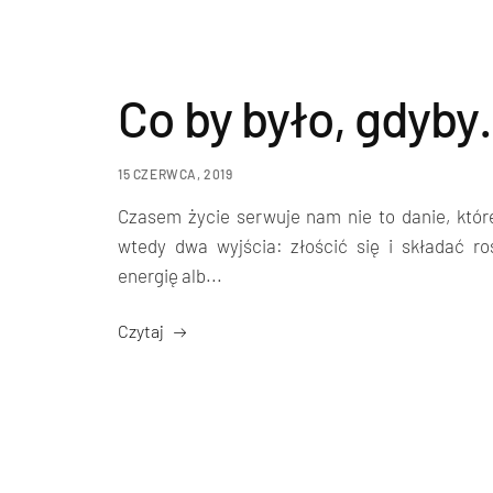
Co by było, gdyb
15 CZERWCA, 2019
Czasem życie serwuje nam nie to danie, któ
wtedy dwa wyjścia: złościć się i składać ro
energię alb...
Czytaj