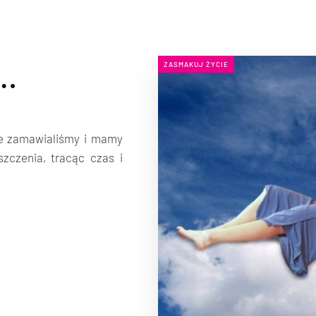
y…
ZASMAKUJ ŻYCIE
re zamawialiśmy i mamy
szczenia, tracąc czas i