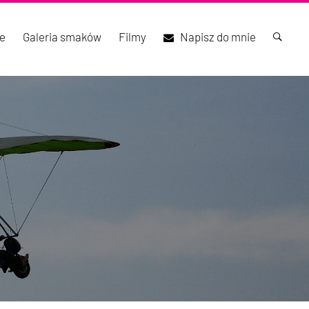
e
Galeria smaków
Filmy
Napisz do mnie