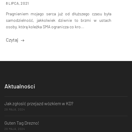
8 LIPCA, 2021
Pragnieniem mojego serca już od dłuższego czasu była
samodzielność, jakkolwiek dziwnie to brzmi w ustach
osoby, którą koleżka SMA ogranicza co kro...
Czytaj
Aktualności
Jak zgłosić przejazd wózkiem w KD?
29 MAJA, 2024
Guten Tag Drezno!
29 MAJA, 2024