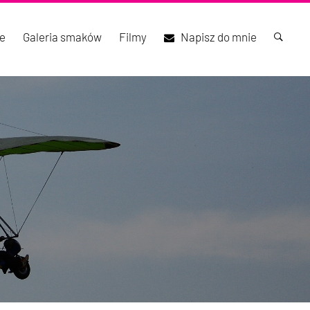
e
Galeria smaków
Filmy
Napisz do mnie