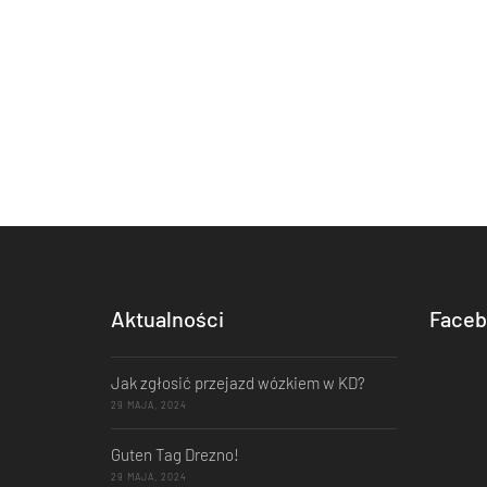
Aktualności
Faceb
Jak zgłosić przejazd wózkiem w KD?
29 MAJA, 2024
Guten Tag Drezno!
29 MAJA, 2024