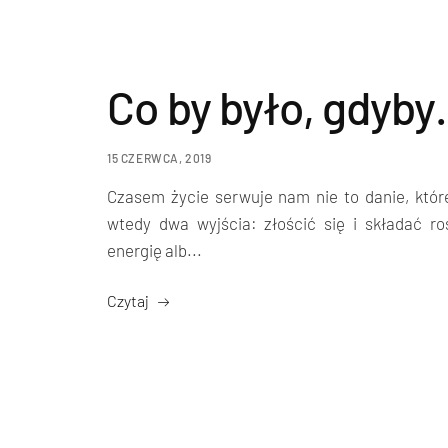
Co by było, gdyb
15 CZERWCA, 2019
Czasem życie serwuje nam nie to danie, któ
wtedy dwa wyjścia: złościć się i składać ro
energię alb...
Czytaj