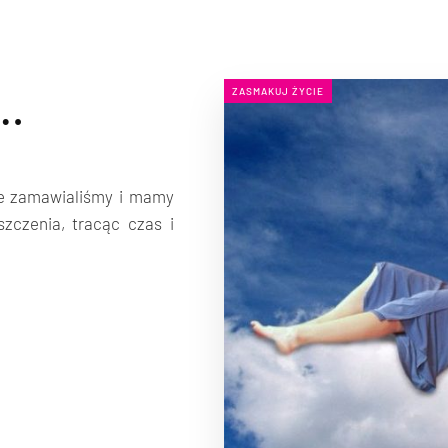
y…
ZASMAKUJ ŻYCIE
re zamawialiśmy i mamy
szczenia, tracąc czas i