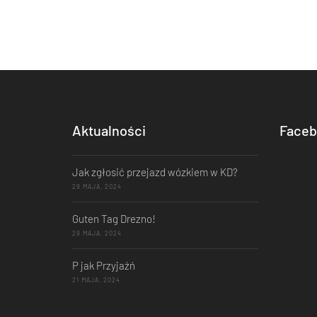
Aktualności
Faceb
Jak zgłosić przejazd wózkiem w KD?
29 MAJA, 2024
Guten Tag Drezno!
29 MAJA, 2024
P jak Przyjaźń
21 MAJA, 2024