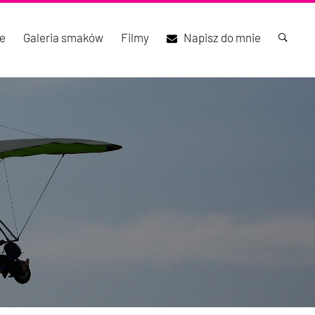
e
Galeria smaków
Filmy
Napisz do mnie