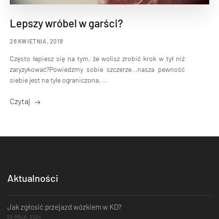
Lepszy wróbel w garści?
26 KWIETNIA, 2019
Często łapiesz się na tym, że wolisz zrobić krok w tył niż
zaryzykować?Powiedzmy sobie szczerze...nasza pewność
siebie jest na tyle ograniczona, ...
Czytaj
Aktualności
Jak zgłosić przejazd wózkiem w KD?
29 MAJA, 2024