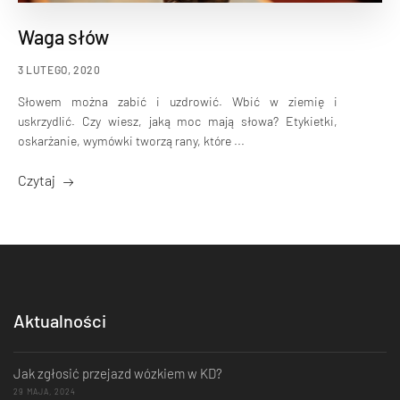
Waga słów
3 LUTEGO, 2020
Słowem można zabić i uzdrowić. Wbić w ziemię i
uskrzydlić. Czy wiesz, jaką moc mają słowa? Etykietki,
oskarżanie, wymówki tworzą rany, które ...
Czytaj
Aktualności
Jak zgłosić przejazd wózkiem w KD?
29 MAJA, 2024