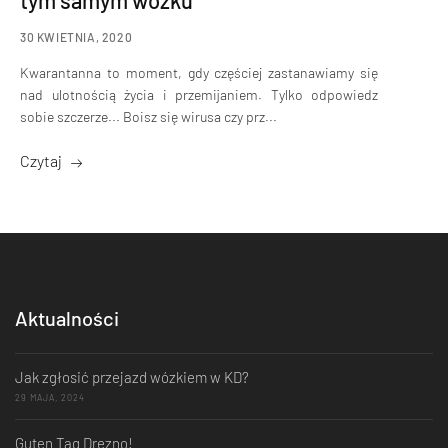
tym samym wózku
30 KWIETNIA, 2020
Kwarantanna to moment, gdy częściej zastanawiamy się
nad ulotnością życia i przemijaniem. Tylko odpowiedz
sobie szczerze... Boisz się wirusa czy prz...
Czytaj
Aktualności
Jak zgłosić przejazd wózkiem w KD?
29 MAJA, 2024
Guten Tag Drezno!