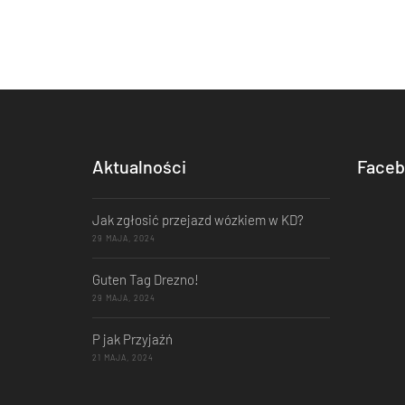
Aktualności
Faceb
Jak zgłosić przejazd wózkiem w KD?
29 MAJA, 2024
Guten Tag Drezno!
29 MAJA, 2024
P jak Przyjaźń
21 MAJA, 2024