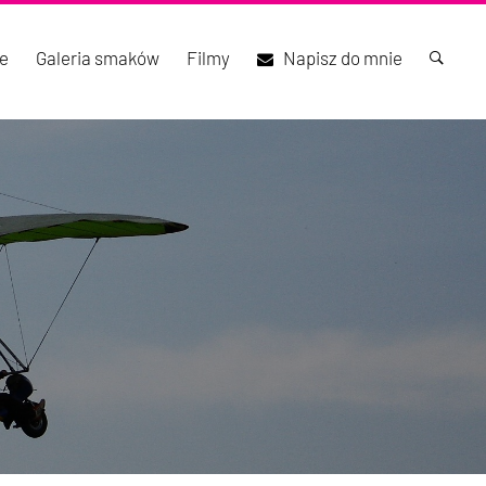
e
Galeria smaków
Filmy
Napisz do mnie