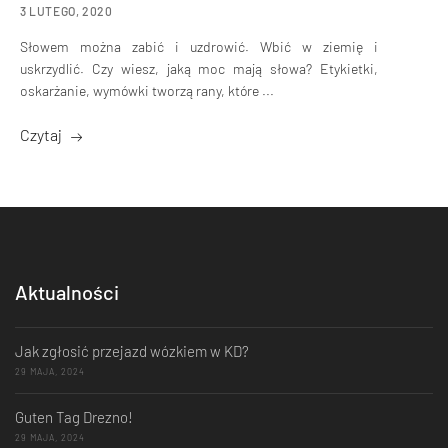
3 LUTEGO, 2020
Słowem można zabić i uzdrowić. Wbić w ziemię i
uskrzydlić. Czy wiesz, jaką moc mają słowa? Etykietki,
oskarżanie, wymówki tworzą rany, które ...
Czytaj
Aktualności
Jak zgłosić przejazd wózkiem w KD?
29 MAJA, 2024
Guten Tag Drezno!
29 MAJA, 2024